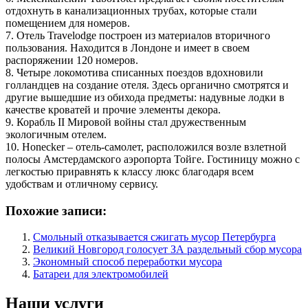
отдохнуть в канализационных трубах, которые стали
помещением для номеров.
7. Отель Travelodge построен из материалов вторичного
пользования. Находится в Лондоне и имеет в своем
распоряжении 120 номеров.
8. Четыре локомотива списанных поездов вдохновили
голландцев на создание отеля. Здесь органично смотрятся и
другие вышедшие из обихода предметы: надувные лодки в
качестве кроватей и прочие элементы декора.
9. Корабль II Мировой войны стал дружественным
экологичным отелем.
10. Honecker – отель-самолет, расположился возле взлетной
полосы Амстердамского аэропорта Тойге. Гостиницу можно с
легкостью приравнять к классу люкс благодаря всем
удобствам и отличному сервису.
Похожие записи:
Смольный отказывается сжигать мусор Петербурга
Великий Новгород голосует ЗА раздельный сбор мусора
Экономный способ переработки мусора
Батареи для электромобилей
Наши услуги