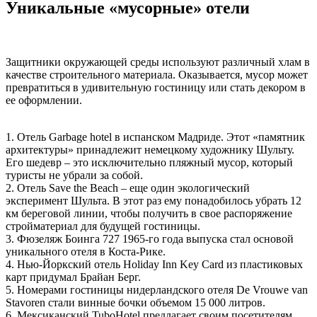
Уникальные «мусорные» отели
Защитники окружающей среды используют различный хлам в
качестве строительного материала. Оказывается, мусор может
превратиться в удивительную гостиницу или стать декором в
ее оформлении.
1. Отель Garbage hotel в испанском Мадриде. Этот «памятник
архитектуры» принадлежит немецкому художнику Шульту.
Его шедевр – это исключительно пляжный мусор, который
туристы не убрали за собой.
2. Отель Save the Beach – еще один экологический
эксперимент Шульта. В этот раз ему понадобилось убрать 12
км береговой линии, чтобы получить в свое распоряжение
стройматериал для будущей гостиницы.
3. Фюзеляж Боинга 727 1965-го года выпуска стал основой
уникального отеля в Коста-Рике.
4. Нью-Йоркский отель Holiday Inn Key Card из пластиковых
карт придумал Брайан Берг.
5. Номерами гостиницы нидерландского отеля De Vrouwe van
Stavoren стали винные бочки объемом 15 000 литров.
6. Мексиканский TuboHotel предлагает своим посетителям