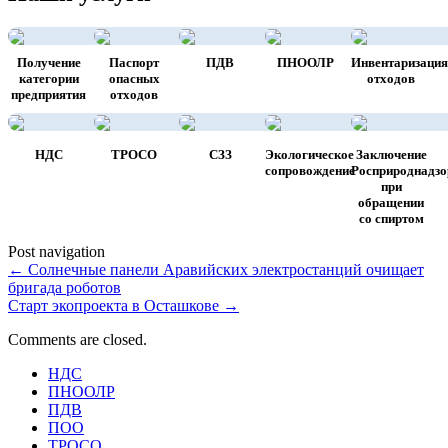
Получение
Паспорт
ПДВ
ПНООЛР
Инвентаризация
категории
опасных
отходов
предприятия
отходов
НДС
ТРОСО
СЗЗ
Экологическое
Заключение
сопровождение
Росприроднадзо
при
обращении
со спиртом
Post navigation
←
Солнечные панели Аравийских электростанций очищает
бригада роботов
Старт экопроекта в Осташкове
→
Comments are closed.
НДС
ПНООЛР
ПДВ
ПОО
ТРОСО