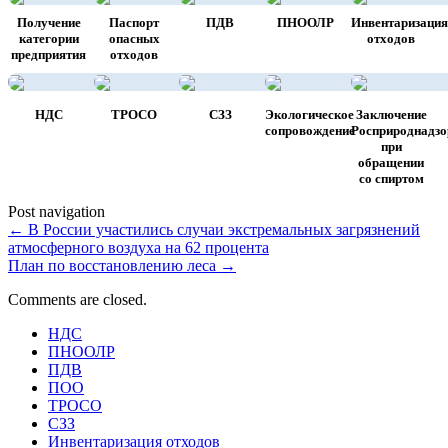
Получение
Паспорт
ПДВ
ПНООЛР
Инвентаризация
категории
опасных
отходов
предприятия
отходов
НДС
ТРОСО
СЗЗ
Экологическое
Заключение
сопровождение
Росприроднадзо
при
обращении
со спиртом
Post navigation
←
В России участились случаи экстремальных загрязнений
атмосферного воздуха на 62 процента
План по восстановлению леса
→
Comments are closed.
НДС
ПНООЛР
ПДВ
ПОО
ТРОСО
СЗЗ
Инвентаризация отходов