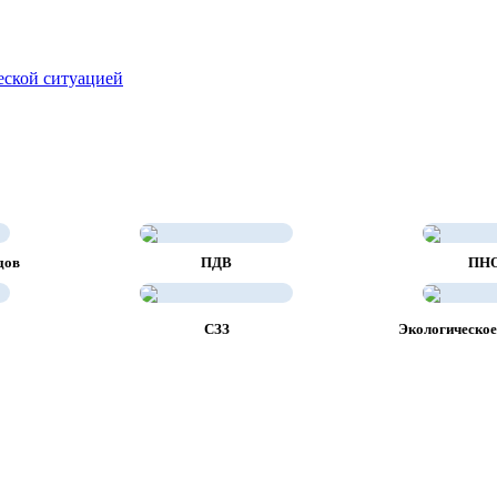
еской ситуацией
дов
ПДВ
ПН
СЗЗ
Экологическое