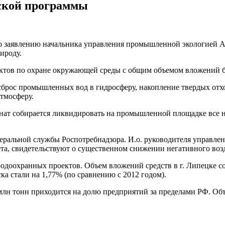
ской программы
 заявлению начальника управления промышленной экологией Ал
ироду.
ектов по охране окружающей среды с общим объемом вложений бо
сброс промышленных вод в гидросферу, накопление твердых от
атмосферу.
ат собирается ликвидировать на промышленной площадке все н
едеральной службы Роспотребнадзора. И.о. руководителя управл
та, свидетельствуют о существенном снижении негативного воз
оохранных проектов. Объем вложений средств в г. Липецке сос
ка стали на 1,77% (по сравнению с 2012 годом).
млн тонн приходится на долю предприятий за пределами РФ. Объ